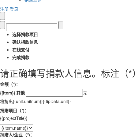
注册
登录
选择捐款项目
确认捐款信息
在线支付
完成捐款
请正确填写捐款人信息。标注（
*
金额（
*
)：
{{item}}
其他
元
将捐出{{unit.unitnum}}{{tipData.unit}}
捐赠项目（
*
)：
{{projectTitle}}
捐赠人/企业（
*
)：