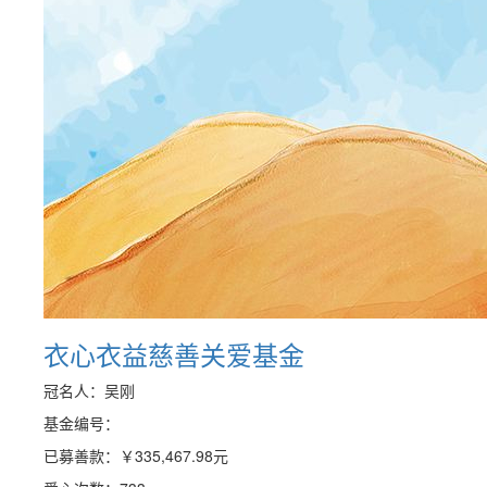
衣心衣益慈善关爱基金
冠名人：吴刚
基金编号：
已募善款：
￥335,467.98
元