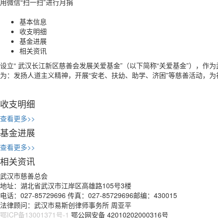
用微信“扫一扫”进行月捐
基本信息
收支明细
基金进展
相关资讯
设立“ 武汉长江新区慈善会发展关爱基金”（以下简称“关爱基金”），作
为：发扬人道主义精神，开展“安老、扶幼、助学、济困”等慈
收支明细
查看更多>>
基金进展
查看更多>>
相关资讯
武汉市慈善总会
地址：湖北省武汉市江岸区高雄路105号3楼
电话：027-85729696 传真：027-85729696邮编：430015
法律顾问：武汉市易斯创律师事务所 周亚平
鄂ICP备13001371号-1
鄂公网安备 42010202000316号