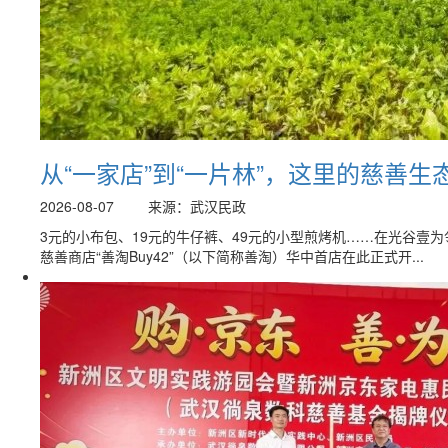
从“一家店”到“一片林”，这里的慈善
2026-08-07
来源：武汉民政
3元的小布包、19元的牛仔裤、49元的小型煎烤机……在光谷壹
慈善商店“善淘Buy42”（以下简称善淘）华中首店在此正式开...