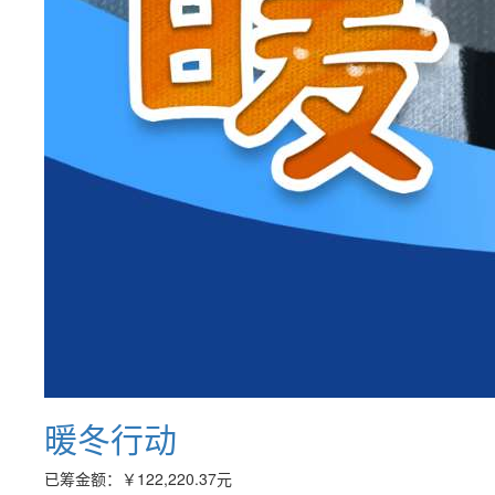
暖冬行动
已筹金额：
￥122,220.37
元