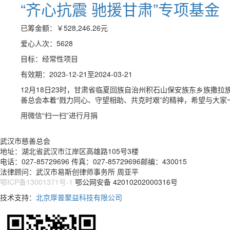
“齐心抗震 驰援甘肃”专项基金
已筹金额：
￥528,246.26
元
爱心人次：5628
目标：经常性项目
有效期：2023-12-21至2024-03-21
12月18日23时，甘肃省临夏回族自治州积石山保安族东乡族撒拉
善总会本着“戮力同心、守望相助、共克时艰”的精神，希望与大
用微信“扫一扫”进行月捐
武汉市慈善总会
地址：湖北省武汉市江岸区高雄路105号3楼
电话：027-85729696 传真：027-85729696邮编：430015
法律顾问：武汉市易斯创律师事务所 周亚平
鄂ICP备13001371号-1
鄂公网安备 42010202000316号
技术支持：
北京厚普聚益科技有限公司