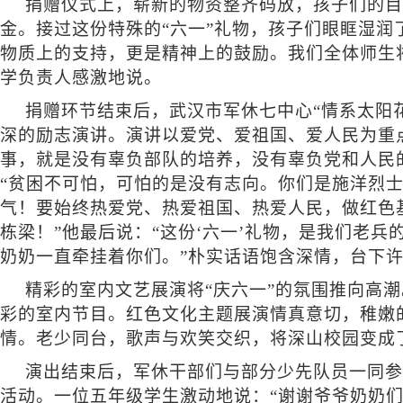
捐赠仪式上，崭新的物资整齐码放，孩子们的目
金。接过这份特殊的
“六一”礼物，孩子们眼眶湿
物质上的支持，更是精神上的鼓励。我们全体师生
学负责人感激地说。
捐赠环节结束后，武汉市军休七中心
“情系太阳
深的励志演讲。演讲以爱党、爱祖国、爱人民为重
事，就是没有辜负部队的培养，没有辜负党和人民
“贫困不可怕，可怕的是没有志向。你们是施洋烈
气！要始终热爱党、热爱祖国、热爱人民，做红色
栋梁！”他最后说：“这份‘六一’礼物，是我们老
奶奶一直牵挂着你们。”朴实话语饱含深情，台下
精彩的室内文艺展演将
“庆六一”的氛围推向高
彩的室内节目。红色文化主题展演情真意切，稚嫩
情。老少同台，歌声与欢笑交织，将深山校园变成
演出结束后，军休干部们与部分少先队员一同参
活动。一位五年级学生激动地说：“谢谢爷爷奶奶们