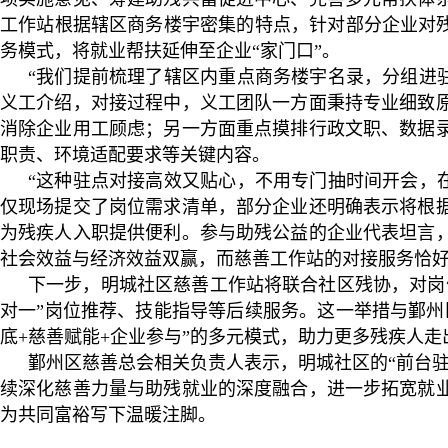
工作站根据辖区商务楼宇密集的特点，针对部分企业对残
务模式，将就业帮扶延伸至企业“家门口”。
“我们提前梳理了辖区内重点商务楼宇名录，分组进
义工介绍，对接过程中，义工团队一方面秉持专业细致
消除企业用工顾虑；另一方面重点摸排行政文职、数据
职责、环境适配要求等关键内容。
“这种驻点对接高效又贴心，不用专门抽时间开会，
仅现场提交了岗位需求清单，部分企业还明确表示将根
为残疾人入职提供便利。参与助残公益的企业代表坦言
社会效益与经济效益双赢，而慈善工作站的对接服务恰好
下一步，明城社区慈善工作站将联合社区残协，对岗
对一”岗位推荐、技能指导等后续服务。这一举措与鄞州
底+慈善赋能+企业参与”的多元模式，助力更多残疾人
鄞州区慈善总会相关负责人表示，明城社区的“前台
续深化慈善力量与助残就业的深度融合，进一步拓宽就
为共同富裕写下温暖注脚。